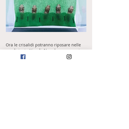
Ora le crisalidi potranno riposare nelle
condizioni ottimali. Non dovranno mai
essere esposte alla luce diretta del sole,
ma dovranno comunque percepire
l’alternanza giorno-notte.
Mantieni le crisalidi in casa ad una
temperatura tra i 20°C e 25°C. Le crisalidi
completeranno la metamorfosi in casa in
circa 10 giorni.
Dal momento dello sfarfallamento,
generalmente in tarda serata o di prima
mattina, la farfalla impiega circa due ore
per stendere ed asciugare le ali, durante
questo lasso di tempo non va